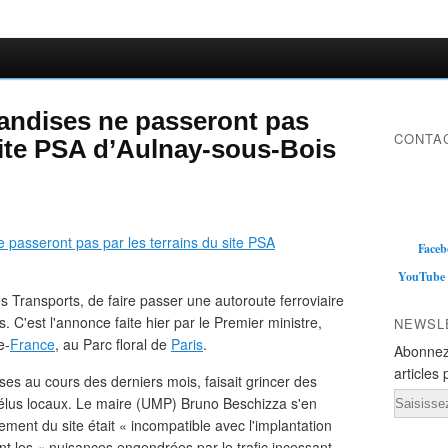
andises ne passeront pas
CONTAC
 site PSA d’Aulnay-sous-Bois
Faceb
YouTube
des Transports, de faire passer une autoroute ferroviaire
. C'est l'annonce faite hier par le Premier ministre,
NEWSL
e-
France
, au Parc floral de
Paris
.
Abonnez
articles 
ses au cours des derniers mois, faisait grincer des
Email
élus locaux. Le maire (UMP) Bruno Beschizza s'en
ement du site était « incompatible avec l'implantation
ant les « nuisances engendrées par le trafic incessant