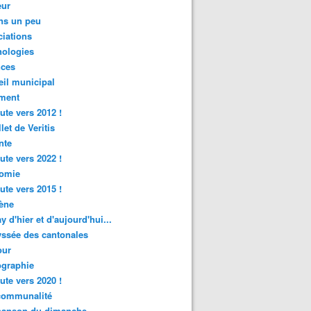
ur
ns un peu
iations
nologies
nces
il municipal
ment
ute vers 2012 !
let de Veritis
nte
ute vers 2022 !
omie
ute vers 2015 !
ène
y d'hier et d'aujourd'hui...
ssée des cantonales
ur
graphie
ute vers 2020 !
rcommunalité
hanson du dimanche