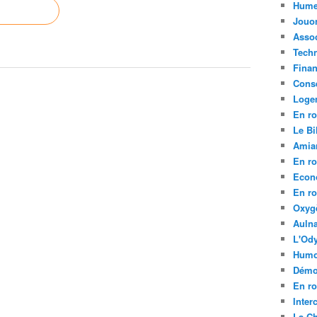
Hume
Jouo
Assoc
Tech
Fina
Conse
Loge
En ro
Le Bil
Amia
En ro
Econ
En ro
Oxyg
Aulna
L'Ody
Humo
Démo
En ro
Inte
La C