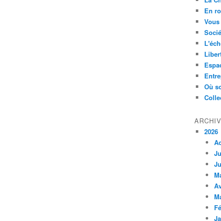
En ro
Vous 
Socié
L'éch
Liber
Espa
Entre
Où so
Colle
ARCHI
2026
A
Ju
Ju
M
Av
M
Fé
Ja