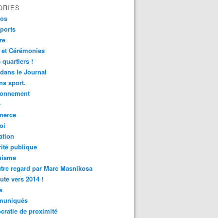
ORIES
fos
ports
re
 et Cérémonies
 quartiers !
 dans le Journal
s sport.
ronnement
é
erce
oi
ation
ité publique
nisme
tre regard par Marc Masnikosa
ute vers 2014 !
s
uniqués
ratie de proximité