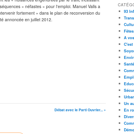
CATÉG
séquences « néfastes » pour l'emploi. Manuel Valls a
93 In
intervenir fortement » dans le plan de reconversion du
Trans
 été annoncée en juillet 2012.
Cultu
Fêtes
A vos
C'est
Soyon
Envi
Sant
Comm
Empl
Educ
Sécur
Urba
Un au
Débat avec le Parti Ouvrier... »
En ro
Diver
Comm
Démoc