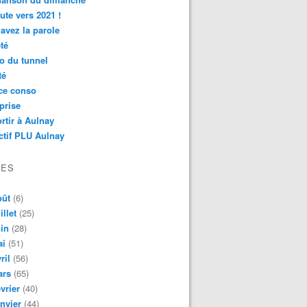
ute vers 2021 !
avez la parole
té
o du tunnel
té
ce conso
prise
rtir à Aulnay
ctif PLU Aulnay
VES
oût
(6)
illet
(25)
in
(28)
ai
(51)
ril
(56)
ars
(65)
vrier
(40)
nvier
(44)