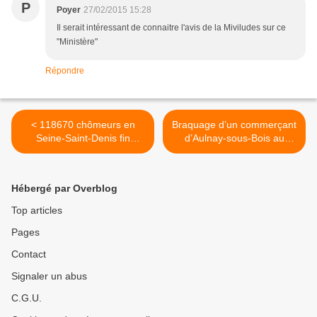
P
Poyer
27/02/2015 15:28
Il serait intéressant de connaitre l'avis de la Miviludes sur ce
"Ministère"
Répondre
< 118670 chômeurs en
Braquage d’un commerçant
Seine-Saint-Denis fin
d’Aulnay-sous-Bois au
janvier 2015
rond-point de l’Europe >
Hébergé par Overblog
Top articles
Pages
Contact
Signaler un abus
C.G.U.