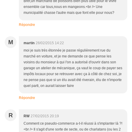
Bref,un marchand de poissons bien plus utile pour le vivre
ensemble car tous,nous en mangeons.<br /> Une
municipalité chasse l'autre mais que font elle pour nous?
Répondre
M
martin
28/02/2015 14:22
moi je suis très étonnée je passe régulièrement rue du
marché en voiture, et je me demande ce que pense les
voisins du monsieur à qui l'on a autorisé d'ouvrir dans son
garage un atelier de mécanique, ça vaut le coup de payer ses
impôts locaux pour se retrouver avec ça à côté de chez soi, je
ne pense pas que si un élu avait été riverain, élu de n'importe
quel parti, on aurait laisser faire
Répondre
R
RW
27/02/2015 20:19
Comment ce pseudo-commerce a-t-il réussi à s'implanter là ?!
<br /> Il s'agit d'une sorte de secte, ou de charlatans (ou les 2