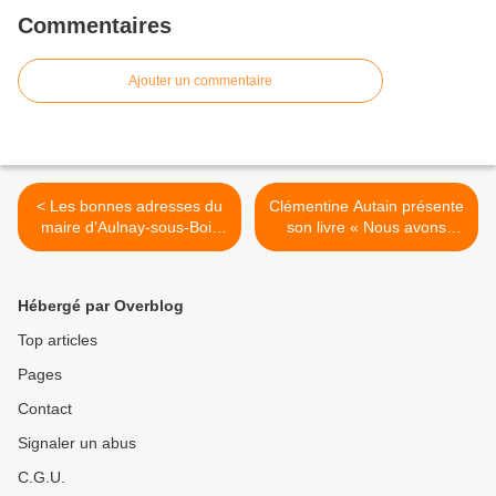
Commentaires
Ajouter un commentaire
< Les bonnes adresses du
Clémentine Autain présente
maire d’Aulnay-sous-Bois
son livre « Nous avons
Bruno Beschizza dit «
raison d’espérer » à la
Bruno les bons tuyaux »!
libraire Folies d’encre
d’Aulnay-sous-Bois >
Hébergé par Overblog
Top articles
Pages
Contact
Signaler un abus
C.G.U.