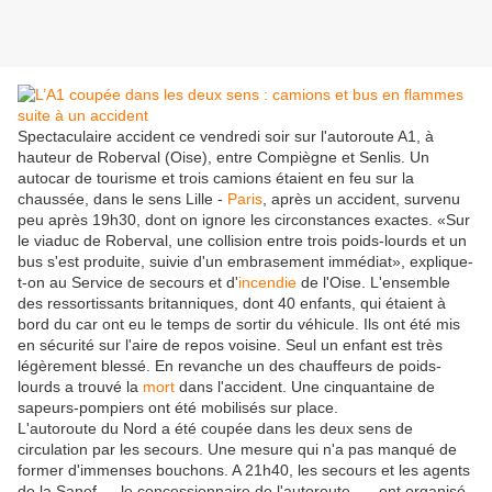
Spectaculaire accident ce vendredi soir sur l'autoroute A1, à
hauteur de Roberval (Oise), entre Compiègne et Senlis. Un
autocar de tourisme et trois camions étaient en feu sur la
chaussée, dans le sens Lille -
Paris
, après un accident, survenu
peu après 19h30, dont on ignore les circonstances exactes. «Sur
le viaduc de Roberval, une collision entre trois poids-lourds et un
bus s'est produite, suivie d'un embrasement immédiat», explique-
t-on au Service de secours et d'
incendie
de l'Oise. L'ensemble
des ressortissants britanniques, dont 40 enfants, qui étaient à
bord du car ont eu le temps de sortir du véhicule. Ils ont été mis
en sécurité sur l'aire de repos voisine. Seul un enfant est très
légèrement blessé. En revanche un des chauffeurs de poids-
lourds a trouvé la
mort
dans l'accident. Une cinquantaine de
sapeurs-pompiers ont été mobilisés sur place.
L'autoroute du Nord a été coupée dans les deux sens de
circulation par les secours. Une mesure qui n'a pas manqué de
former d'immenses bouchons. A 21h40, les secours et les agents
de la Sanef — le concessionnaire de l'autoroute —, ont organisé