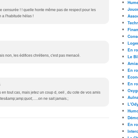
Hume
Jouo
être censurée ! ! quelle honte même pas de respect pour les
Assoc
 a l'habitude hélas !
Tech
Fina
Conse
Loge
En ro
ais non, les édifices chrétiens, c'est pas menacé.
Le Bil
Amia
En ro
Econ
En ro
5
Oxyg
n tout cas, mais jetez un coup d, oeil , du cote de vos amis
Aulna
s&amp;amp;quot;......on ne sait jamais.;
L'Ody
Humo
Démo
En ro
Inte
La C