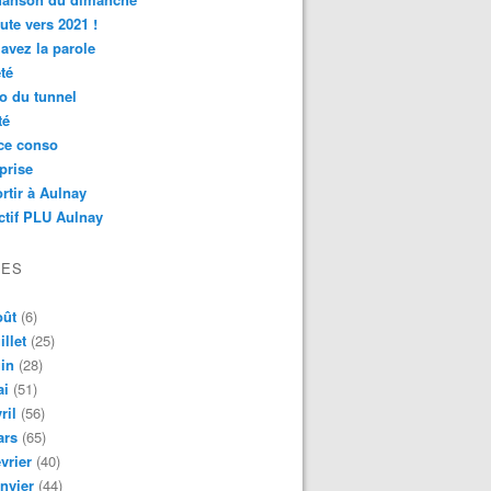
ute vers 2021 !
avez la parole
té
o du tunnel
té
ce conso
prise
rtir à Aulnay
ctif PLU Aulnay
VES
oût
(6)
illet
(25)
in
(28)
ai
(51)
ril
(56)
ars
(65)
vrier
(40)
nvier
(44)