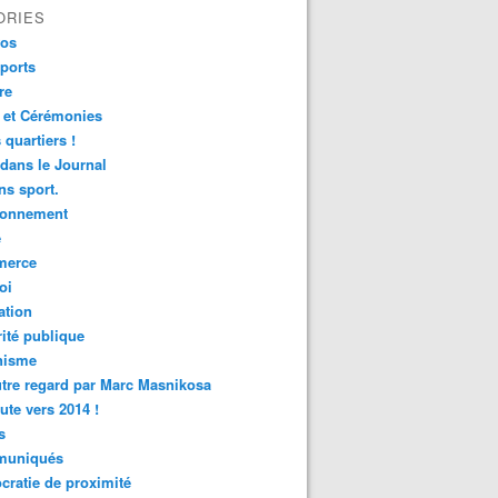
ORIES
fos
ports
re
 et Cérémonies
 quartiers !
 dans le Journal
s sport.
ronnement
é
erce
oi
ation
ité publique
nisme
tre regard par Marc Masnikosa
ute vers 2014 !
s
uniqués
ratie de proximité