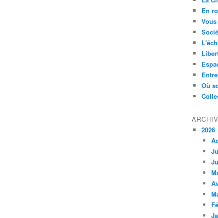
En ro
Vous 
Socié
L'éch
Liber
Espa
Entre
Où so
Colle
ARCHI
2026
A
Ju
Ju
M
Av
M
Fé
Ja