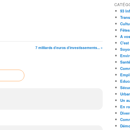
CATÉG
93 In
Trans
Cultu
Fêtes
A vos
C'est
7 milliards d’euros d’investissements... »
Soyon
Envi
Sant
Comm
Empl
Educ
Sécur
Urba
Un au
En ro
Diver
Comm
Démoc