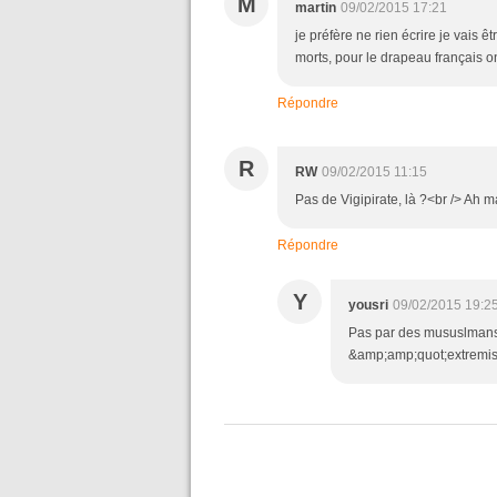
M
martin
09/02/2015 17:21
je préfère ne rien écrire je vais 
morts, pour le drapeau français on
Répondre
R
RW
09/02/2015 11:15
Pas de Vigipirate, là ?<br /> Ah m
Répondre
Y
yousri
09/02/2015 19:2
Pas par des mususlmans e
&amp;amp;quot;extremiste