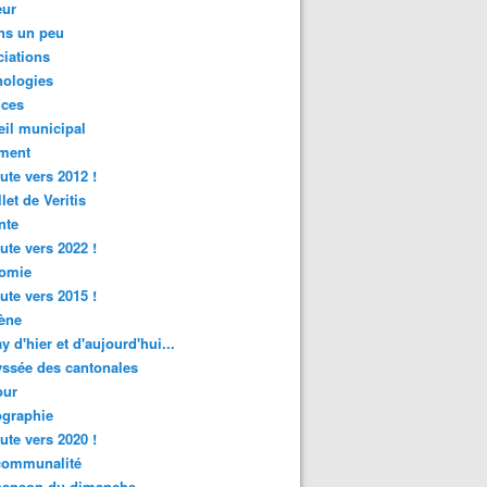
ur
ns un peu
iations
nologies
nces
il municipal
ment
ute vers 2012 !
let de Veritis
nte
ute vers 2022 !
omie
ute vers 2015 !
ène
y d'hier et d'aujourd'hui...
ssée des cantonales
ur
graphie
ute vers 2020 !
rcommunalité
hanson du dimanche