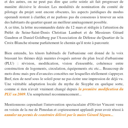
et des autres, on ne peut pas dire que cette soirée ait fait progresser de
manière décisive le dossier. Les modalités de nomination du comité de
pilotage du projet sont encore obscures, les aspects juridiques du modus
operandi restent à clarifier, et ne parlons pas du consensus à trouver au sein
des habitants du quartier quant au meilleur aménagement possible.
A ce titre, la lettre recommandée datée du 12 mars et rédigée à l'attention du
Préfet de Seine-Saint-Denis Christian Lambert et de Messieurs Gérard
Gaudron et Daniel Goldberg par l'Association de Défense du Quartier de la
Croix-Blanche résume parfaitement le chemin qu'il reste à parcourir.
Bien entendu, les ténors habituels de l'urbanisme ont donné de la voix
brassant les thèmes déjà maintes évoqués autour du plan local d'urbanisme
(PLU) : révision, modification, vision d'ensemble, cohérence entre
construction de logements, circulation, équipements etc etc... Beaucoup de
mots donc mais peu d'avancées concrètes sur lesquelles réellement s'appuyer.
Bref, rien de neuf sous le soleil pour ne pas écrire une impression de déjà vu.
Une véritable adaptation locale du mythe de Sisyphe en quelque sorte,
comme si rien n'avait vraiment changé depuis
la première modification du
PLU en 2009
. Un sempiternel recommencement...
Mentionnons cependant l'intervention spectaculaire d'Olivier Vincent venu
en voisin de la rue de Pimodan et copieusement applaudi pour avoir réussi à
annuler un permis de construire délivré par le maire Gérard Ségura...