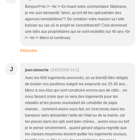
Bonjour!!<br /> <br /> En lisant votre commentaire Stéphane,
je me suis demandé "alors, qu'ont dit les spécialistes des
agences immobilières"? De combien votre maison va t elle
baisser au cas où le projet se concrètiserait? Cela donnerait
une idée aux propriétaires qui se sont endettés sur 40 ans.<br
/> <br /> Merci et continuez
Répondre
J
jean latouche
15/03/2009 14:11
Avec les 600 logements annoncés, on va bientôt être obligés
de brader nos pavillons malgré les emprunts sur 25-30 ans...
Merci à nos élus qui vont construire encore pus de cités... en
nous faisant croire que ce sera des logements pour les
retraités et les jeunes souhaitant dé cohabiter de papa
maman... comment avons nous fait, on s'est rendu dans les
banques sans demander l'aide de l'état ou de la mairie, car
les places dans les oph sont bien chères... avons nous eu tort
je le pense sincèrement... quand gérard ségura regrette que
les classes moyennes doivent quitter les logements sociaux,