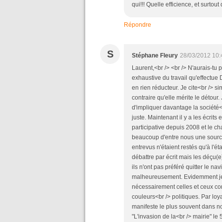
qui!!! Quelle efficience, et surtou
Répondre
S
Stéphane Fleury
28/03/2012 10:
Laurent,<br /> <br /> N'aurais-tu 
exhaustive du travail qu'effectue 
en rien réducteur. Je cite<br /> 
contraire qu'elle mérite le détour.
d'impliquer davantage la société<b
juste. Maintenant il y a les écrits
participative depuis 2008 et le c
beaucoup d'entre nous une source
entrevus n'étaient restés qu'à l'ét
débattre par écrit mais les déçu(
ils n'ont pas préféré quitter le na
malheureusement. Evidemment je p
nécessairement celles et ceux con
couleurs<br /> politiques. Par loya
manifeste le plus souvent dans notre
"L'invasion de la<br /> mairie" l