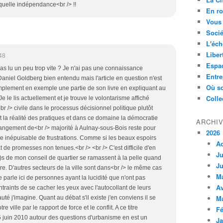
t quelle indépendance<br /> !!
En ro
Vous 
Socié
L'éch
Liber
48
Espa
pas lu un peu trop vite ? Je n'ai pas une connaissance
Entre
Daniel Goldberg bien entendu mais l'article en question n'est
Où so
simplement en exemple une partie de son livre en expliquant au
Colle
 Je le lis actuellement et je trouve le volontarisme affiché
r /> civile dans le processus décisionnel politique plutôt
 et la réalité des pratiques et dans ce domaine la démocratie
ARCHI
hangement de<br /> majorité à Aulnay-sous-Bois reste pour
2026
 inépuisable de frustrations. Comme si les beaux espoirs
A
at de promesses non tenues.<br /> <br /> C'est difficile d'en
Ju
e)s de mon conseil de quartier se ramassent à la pelle quand
Ju
vire. D'autres secteurs de la ville sont dans<br /> le même cas
M
arle ici de personnes ayant la lucidité que n'ont pas
Av
traints de se cacher les yeux avec l'autocollant de leurs
M
uté j'imagine. Quant au débat s'il existe j'en conviens il se
 ville par le rapport de force et le conflit. A ce titre
Fé
e 5 juin 2010 autour des questions d'urbanisme en est un
Ja