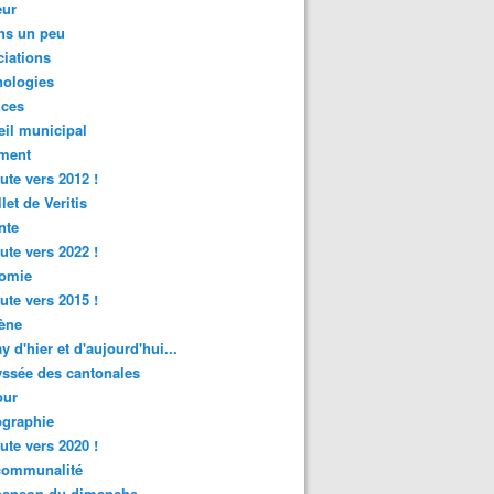
ur
ns un peu
iations
nologies
nces
il municipal
ment
ute vers 2012 !
let de Veritis
nte
ute vers 2022 !
omie
ute vers 2015 !
ène
y d'hier et d'aujourd'hui...
ssée des cantonales
ur
graphie
ute vers 2020 !
rcommunalité
hanson du dimanche