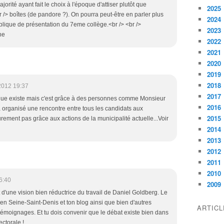
jorité ayant fait le choix à l'époque d'attiser plutôt que
2025
r /> boîtes (de pandore ?). On pourra peut-être en parler plus
2024
ublique de présentation du 7eme collège.<br /> <br />
2023
ne
2022
2021
2020
2019
2018
2012 19:37
2017
ique existe mais c'est grâce à des personnes comme Monsieur
2016
organisé une rencontre entre tous les candidats aux
2015
surement pas grâce aux actions de la municipalité actuelle...Voir
2014
2013
2012
2011
2010
6:40
2009
it d'une vision bien réductrice du travail de Daniel Goldberg. Le
en Seine-Saint-Denis et ton blog ainsi que bien d'autres
ARTIC
 témoignages. Et tu dois convenir que le débat existe bien dans
ectorale !