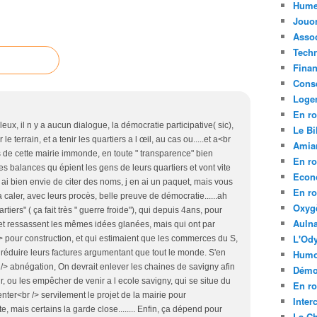
Hume
Jouo
Assoc
Tech
Fina
Conse
Loge
En ro
x, il n y a aucun dialogue, la démocratie participative( sic),
Le Bil
le terrain, et a tenir les quartiers a l œil, au cas ou.....et a<br
Amia
ets de cette mairie immonde, en toute " transparence" bien
En ro
res balances qu épient les gens de leurs quartiers et vont vite
Econ
 j ai bien envie de citer des noms, j en ai un paquet, mais vous
En ro
aler, avec leurs procès, belle preuve de démocratie......ah
Oxyg
artiers" ( ça fait très " guerre froide"), qui depuis 4ans, pour
Aulna
 et ressassent les mêmes idées glanées, mais qui ont par
L'Ody
> pour construction, et qui estimaient que les commerces du S,
 réduire leurs factures argumentant que tout le monde. S'en
Humo
r /> abnégation, On devrait enlever les chaines de savigny afin
Démo
r, ou les empêcher de venir a l ecole savigny, qui se situe du
En ro
enter<br /> servilement le projet de la mairie pour
Inte
rte, mais certains la garde close........ Enfin, ça dépend pour
La C