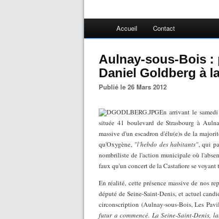
Accueil
Contact
Aulnay-sous-Bois : p
Daniel Goldberg à la 
Publié le 26 Mars 2012
En arrivant le samedi 
située 41 boulevard de Strasbourg à Aulnay
massive d'un escadron d'élu(e)s de la majorit
qu'Oxygène,
"l'hebdo des habitants"
, qui p
nombriliste de l'action municipale où l'absen
faux qu'un concert de la Castafiore se voyant 
En réalité, cette présence massive de nos rep
député de Seine-Saint-Denis, et actuel candi
circonscription (Aulnay-sous-Bois, Les Pavi
futur a commencé. La Seine-Saint-Denis, la