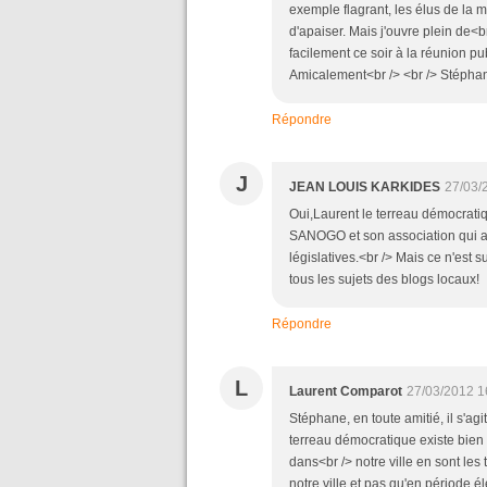
exemple flagrant, les élus de la ma
d'apaiser. Mais j'ouvre plein de<b
facilement ce soir à la réunion p
Amicalement<br /> <br /> Stépha
Répondre
J
JEAN LOUIS KARKIDES
27/03/
Oui,Laurent le terreau démocrat
SANOGO et son association qui a 
législatives.<br /> Mais ce n'est 
tous les sujets des blogs locaux!
Répondre
L
Laurent Comparot
27/03/2012 1
Stéphane, en toute amitié, il s'ag
terreau démocratique existe bien 
dans<br /> notre ville en sont les
notre ville et pas qu'en période él