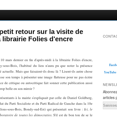
etit retour sur la visite de
CONTAC
librairie Folies d'encre
10 mars dernier en fin d'après-midi à la librairie Folies d'encre,
Faceb
-sous-Bois, l'habitué du lieu n'aura pu que noter la présence
é actuelle. Mais que faisaient-ils donc là ? Lisent-ils autre chose
YouTube
asse son temps à présenter une image flatteuse pour ne pas écrire
ce de critique ou autocritique fait sonner cette publication aussi
NEWSL
trop belle en son miroir ?
Abonnez
articles 
résentants à la mairie s'expliquait par celle de Daniel Goldberg,
dat du Parti Socialiste et du Parti Radical de Gauche dans la 10e
Email
llons-sous-Bois, Bondy-sud-Est) qui présentait son livre :
Ici, le
boratoire de toutes les démocraties
. S'il est de bon ton de se le