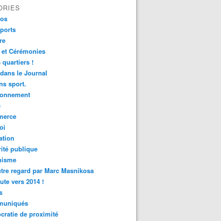
ORIES
fos
ports
re
 et Cérémonies
 quartiers !
 dans le Journal
s sport.
ronnement
é
erce
oi
ation
ité publique
nisme
tre regard par Marc Masnikosa
ute vers 2014 !
s
uniqués
ratie de proximité