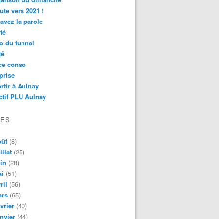
ute vers 2021 !
avez la parole
té
o du tunnel
té
ce conso
prise
rtir à Aulnay
ctif PLU Aulnay
VES
oût
(8)
illet
(25)
in
(28)
ai
(51)
ril
(56)
ars
(65)
vrier
(40)
nvier
(44)