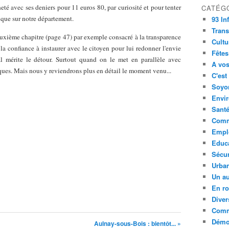
acheté avec ses deniers pour 11 euros 80, par curiosité et pour tenter
CATÉG
ique sur notre département.
93 In
Trans
uxième chapitre (page 47) par exemple consacré à la transparence
Cultu
 la confiance à instaurer avec le citoyen pour lui redonner l'envie
Fêtes
l mérite le détour. Surtout quand on le met en parallèle avec
A vos
ques. Mais nous y reviendrons plus en détail le moment venu...
C'est
Soyon
Envi
Sant
Comm
Empl
Educ
Sécur
Urba
Un au
En ro
Diver
Comm
Démoc
Aulnay-sous-Bois : bientôt... »