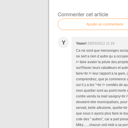
Commenter cet article
Ajouter un commentaire
Y
Yousri
28/03/2012 11:16
Ce ne sont que mensonges socialeu
ne sert a rien d autre qu a occuper 
/> faire avaler la pilule des proj
sur!!!!avec leurs rabatteurs et aut
faire<br /> leur rapport a la gare,
comprendrez, que je commence a c
oui il y a les "<br /> comités de qu
mon quartier sont au point mortn
contre vendu la mail savigny<br /
devaient etre municipalises, pour
servait, belle altruisme, quelle<b
que nous n ayons plus faire le tou
cote des " autres", car a part pres
Mitry.......chacun voit midi a sa po