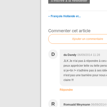
S'inscrire à la newsletter
« François Hollande et...
Commenter cet article
Ajouter un commentaire
D
du Dandy
06/09/2014 11:28
JLK Je n'ai pas à répondre à ces 
peux apprécier telle ou telle pe
si je<br /> n'adhère pas à ses idée
n'est pas une barrière pour nous
claire !!!
Répondre
R
Romuald Weymann
06/09/2014 