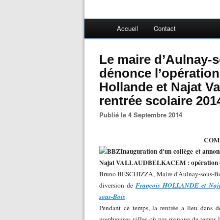
Accueil
Contact
Le maire d’Aulnay-
dénonce l’opération
Hollande et Najat V
rentrée scolaire 201
Publié le 4 Septembre 2014
COM
Inauguration d'un collège et ann
Najat VALLAUDBELKACEM : opération div
Bruno BESCHIZZA, Maire d'Aulnay-sous-Bois e
diversion de
François HOLLANDE et Naja
sous-Bois
.
Pendant ce temps, la rentrée a lieu dans d
nombreuses villes où par manque de temps la