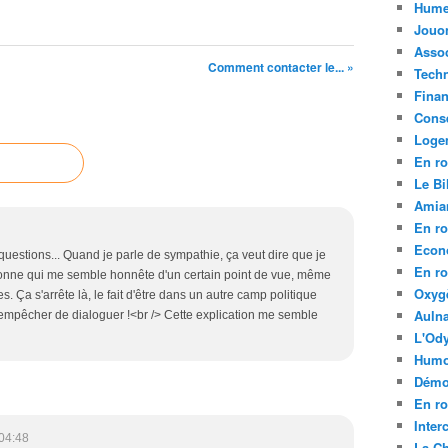
Hume
Jouo
Assoc
Comment contacter le... »
Tech
Fina
Conse
Loge
En ro
Le Bil
Amia
En ro
Econ
questions... Quand je parle de sympathie, ça veut dire que je
En ro
rsonne qui me semble honnête d'un certain point de vue, même
Oxyg
s. Ça s'arrête là, le fait d'être dans un autre camp politique
Aulna
 empêcher de dialoguer !<br /> Cette explication me semble
L'Ody
Humo
Démo
En ro
Inte
04:48
La C