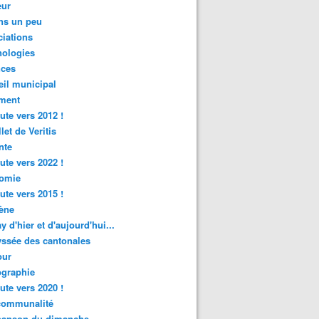
ur
ns un peu
iations
nologies
nces
il municipal
ment
ute vers 2012 !
let de Veritis
nte
ute vers 2022 !
omie
ute vers 2015 !
ène
y d'hier et d'aujourd'hui...
ssée des cantonales
ur
graphie
ute vers 2020 !
rcommunalité
hanson du dimanche