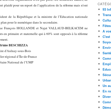
CATÉG
t plaidé pour un report de l’application de la réforme mais n’ont
93 In
Trans
ésident de la République et la ministre de l’Education nationale
Cultu
 plan pour le numérique dans le secondaire.
Fêtes
e que François HOLLANDE et Najat VALLAUD-BELKACEM ne
A vos
nts en primaire et maternelle qui à 60% sont opposés à la réforme
C'est
ement.
Soyon
Bruno BESCHIZZA
Envi
ire d'Aulnay-sous-Bois
Sant
ler régional d’Île-de-France
Comm
étaire National de l’UMP
Empl
Educ
Sécur
Urba
Un au
En ro
Diver
Comm
Démoc