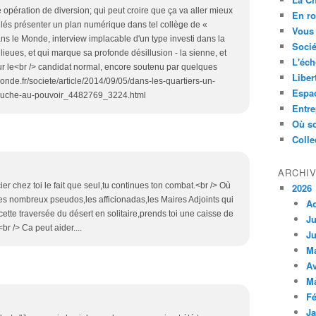
 opération de diversion; qui peut croire que ça va aller mieux
En ro
lés présenter un plan numérique dans tel collège de «
Vous 
ans le Monde, interview implacable d'un type investi dans la
Socié
ieues, et qui marque sa profonde désillusion - la sienne, et
L'éch
ur le<br /> candidat normal, encore soutenu par quelques
Liber
monde.fr/societe/article/2014/09/05/dans-les-quartiers-un-
Espa
-gauche-au-pouvoir_4482769_3224.html
Entre
Où so
Colle
ARCHI
er chez toi le fait que seul,tu continues ton combat.<br /> Où
2026
les nombreux pseudos,les afficionadas,les Maires Adjoints qui
A
ette traversée du désert en solitaire,prends toi une caisse de
Ju
r /> Ca peut aider....
Ju
M
Av
M
Fé
Ja