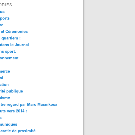
ORIES
fos
ports
re
 et Cérémonies
 quartiers !
 dans le Journal
s sport.
ronnement
é
erce
oi
ation
ité publique
nisme
tre regard par Marc Masnikosa
ute vers 2014 !
s
uniqués
ratie de proximité