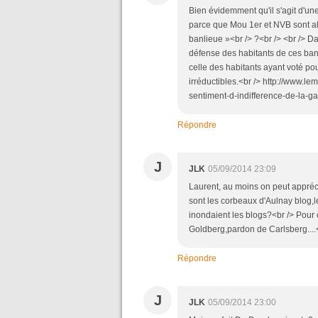
Bien évidemment qu'il s'agit d'une
parce que Mou 1er et NVB sont al
banlieue »<br /> ?<br /> <br /> D
défense des habitants de ces banl
celle des habitants ayant voté po
irréductibles.<br /> http://www.le
sentiment-d-indifference-de-la
Répondre
J
JLK
05/09/2014 23:09
Laurent, au moins on peut appréci
sont les corbeaux d'Aulnay blog,
inondaient les blogs?<br /> Pour c
Goldberg,pardon de Carlsberg....<b
Répondre
J
JLK
05/09/2014 23:00