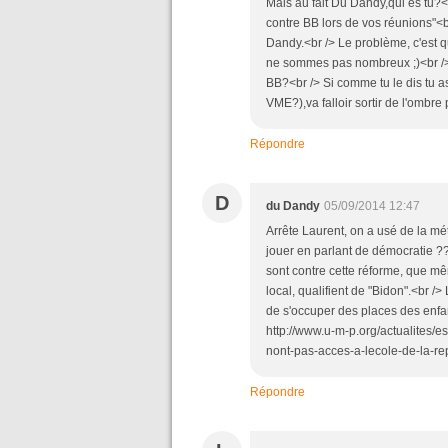
Mais au fait Du Dandy,qui es tu?<
contre BB lors de vos réunions"<br
Dandy.<br /> Le problème, c'est qu
ne sommes pas nombreux ;)<br />
BB?<br /> Si comme tu le dis tu a
VME?),va falloir sortir de l'ombre
Répondre
D
du Dandy
05/09/2014 12:47
Arrête Laurent, on a usé de la mét
jouer en parlant de démocratie ??
sont contre cette réforme, que m
local, qualifient de "Bidon".<br /
de s'occuper des places des enfants
http://www.u-m-p.org/actualites/
nont-pas-acces-a-lecole-de-la-r
Répondre