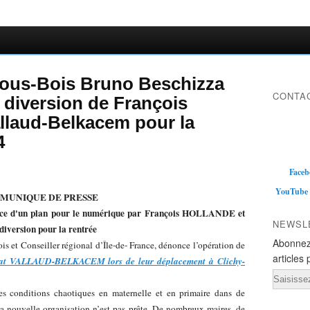
sous-Bois Bruno Beschizza
CONTAC
 diversion de François
allaud-Belkacem pour la
4
Faceb
YouTube
MUNIQUE DE PRESSE
once d'un plan pour le numérique par François HOLLANDE et
NEWSL
ersion pour la rentrée
Abonnez
t Conseiller régional d’Île-de- France, dénonce l’opération de
articles 
t VALLAUD-BELKACEM lors de leur déplacement à Clichy-
Email
es conditions chaotiques en maternelle et en primaire dans de
 nouvelle organisation n’est pas prête. De nombreux maires, de