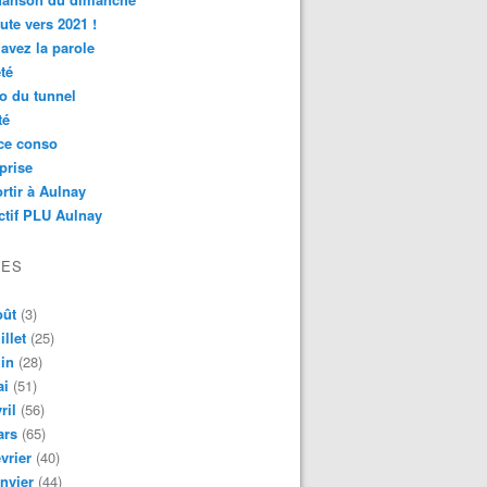
ute vers 2021 !
avez la parole
té
o du tunnel
té
ce conso
prise
rtir à Aulnay
ctif PLU Aulnay
VES
oût
(3)
illet
(25)
in
(28)
ai
(51)
ril
(56)
ars
(65)
vrier
(40)
nvier
(44)