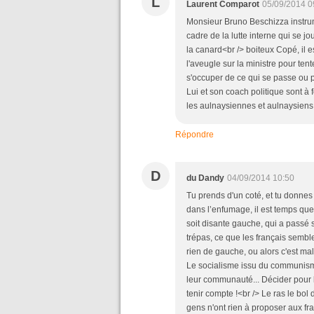
L
Laurent Comparot
05/09/2014 0
Monsieur Bruno Beschizza instrum
cadre de la lutte interne qui se j
la canard<br /> boiteux Copé, il es
l'aveugle sur la ministre pour tent
s'occuper de ce qui se passe ou plu
Lui et son coach politique sont à 
les aulnaysiennes et aulnaysiens
Répondre
D
du Dandy
04/09/2014 10:50
Tu prends d'un coté, et tu donnes 
dans l’enfumage, il est temps que
soit disante gauche, qui a passé 
trépas, ce que les français semble
rien de gauche, ou alors c'est mala
Le socialisme issu du communism
leur communauté... Décider pour l
tenir compte !<br /> Le ras le bol 
gens n'ont rien à proposer aux fran