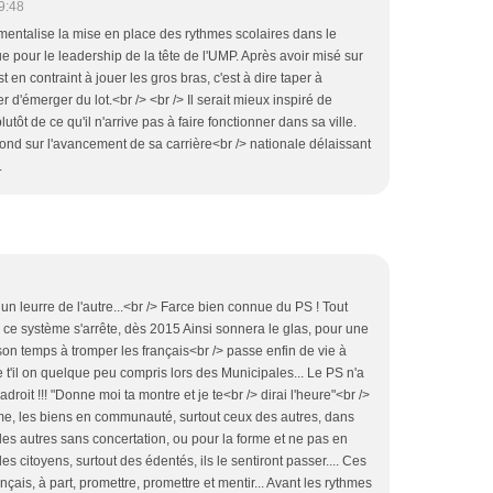
9:48
entalise la mise en place des rythmes scolaires dans le
oue pour le leadership de la tête de l'UMP. Après avoir misé sur
t en contraint à jouer les gros bras, c'est à dire taper à
er d'émerger du lot.<br /> <br /> Il serait mieux inspiré de
tôt de ce qu'il n'arrive pas à faire fonctionner dans sa ville.
fond sur l'avancement de sa carrière<br /> nationale délaissant
.
un leurre de l'autre...<br /> Farce bien connue du PS ! Tout
 ce système s'arrête, dès 2015 Ainsi sonnera le glas, pour une
son temps à tromper les français<br /> passe enfin de vie à
 t'il on quelque peu compris lors des Municipales... Le PS n'a
droit !!! "Donne moi ta montre et je te<br /> dirai l'heure"<br />
e, les biens en communauté, surtout ceux des autres, dans
es autres sans concertation, ou pour la forme et ne pas en
des citoyens, surtout des édentés, ils le sentiront passer.... Ces
çais, à part, promettre, promettre et mentir... Avant les rythmes