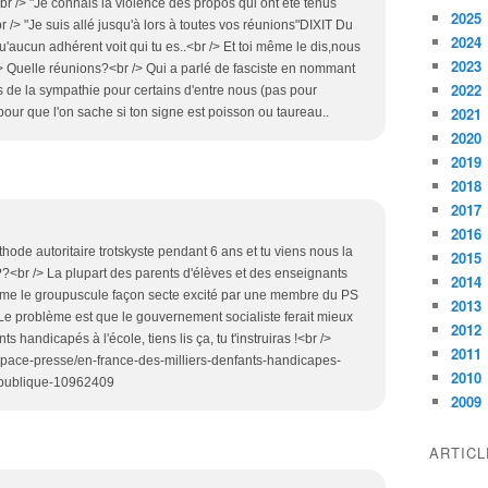
br /> "Je connais la violence des propos qui ont été tenus
2025
 /> "Je suis allé jusqu'à lors à toutes vos réunions"DIXIT Du
2024
'aucun adhérent voit qui tu es..<br /> Et toi même le dis,nous
2023
 Quelle réunions?<br /> Qui a parlé de fasciste en nommant
2022
s de la sympathie pour certains d'entre nous (pas pour
2021
 pour que l'on sache si ton signe est poisson ou taureau..
2020
2019
2018
2017
2016
hode autoritaire trotskyste pendant 6 ans et tu viens nous la
2015
?<br /> La plupart des parents d'élèves et des enseignants
2014
ême le groupuscule façon secte excité par une membre du PS
2013
> Le problème est que le gouvernement socialiste ferait mieux
2012
 handicapés à l'école, tiens lis ça, tu t'instruiras !<br />
2011
espace-presse/en-france-des-milliers-denfants-handicapes-
2010
epublique-10962409
2009
ARTIC