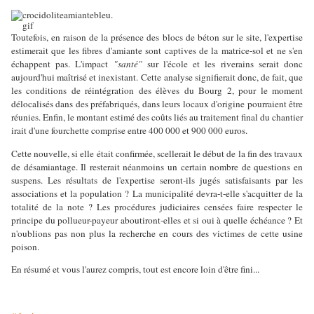
Toutefois, en raison de la présence des blocs de béton sur le site, l'expertise
estimerait que les fibres d'amiante sont captives de la matrice-sol et ne s'en
échappent pas. L'impact
"santé"
sur l'école et les riverains serait donc
aujourd'hui maîtrisé et inexistant.
Cette analyse signifierait donc, de fait, que
les conditions de réintégration des élèves du Bourg 2, pour le moment
délocalisés dans des préfabriqués, dans leurs locaux d'origine pourraient être
réunies. Enfin, le montant estimé des coûts liés au traitement final du chantier
irait d'une fourchette comprise entre 400 000 et 900 000 euros.
Cette nouvelle, si elle était confirmée, scellerait le début de la fin des travaux
de désamiantage. Il resterait néanmoins un certain nombre de questions en
suspens. Les résultats de l'expertise seront-ils jugés satisfaisants par les
associations et la population ? La municipalité devra-t-elle s'acquitter de la
totalité de la note ? Les procédures judiciaires censées faire respecter le
principe du pollueur-payeur aboutiront-elles et si oui à quelle échéance ? Et
n'oublions pas non plus la recherche en cours des victimes de cette usine
poison.
En résumé et vous l'aurez compris, tout est encore loin d'être fini...