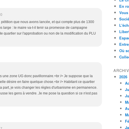
En ro
Vous 
50
Socié
pétition que nous avons lancée, et qui compte plus de 1300
L'éch
s large : le maire va-t-il tenir sa promesse de campagne
Liber
e quartier sur l'approbation ou non de la modification du PLU
Espa
Entre
Où so
Colle
ARCHI
s une zone UG donc pavillonnaire.<br /> Je suppose que la
2026
 elle désire en faire quelque chose.<br /> Habitant ce quartier
A
 part, je vois changer les règles d'urbanisme en permanence.
Ju
pousse les gens à vendre. Je me pose la question si ce n'est pas
Ju
M
Av
M
Fé
Ja
57