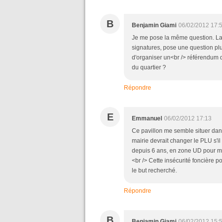
B
Benjamin Giami
06/02/2012 17:
Je me pose la même question. La 
signatures, pose une question plu
d'organiser un<br /> référendum d
du quartier ?
Répondre
E
Emmanuel
06/02/2012 17:13
Ce pavillon me semble situer dan
mairie devrait changer le PLU s'il
depuis 6 ans, en zone UD pour ma
<br /> Cette insécurité foncière 
le but recherché.
Répondre
B
Benjamin Giami
06/02/2012 15: