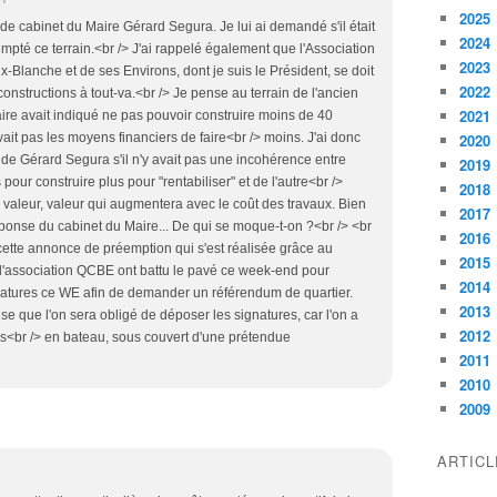
2025
 de cabinet du Maire Gérard Segura. Je lui ai demandé s'il était
2024
empté ce terrain.<br /> J'ai rappelé également que l'Association
2023
-Blanche et de ses Environs, dont je suis le Président, se doit
2022
onstructions à tout-va.<br /> Je pense au terrain de l'ancien
2021
ire avait indiqué ne pas pouvoir construire moins de 40
avait pas les moyens financiers de faire<br /> moins. J'ai donc
2020
de Gérard Segura s'il n'y avait pas une incohérence entre
2019
pour construire plus pour "rentabiliser" et de l'autre<br />
2018
valeur, valeur qui augmentera avec le coût des travaux. Bien
2017
ponse du cabinet du Maire... De qui se moque-t-on ?<br /> <br
2016
e cette annonce de préemption qui s'est réalisée grâce au
2015
 l'association QCBE ont battu le pavé ce week-end pour
2014
gnatures ce WE afin de demander un référendum de quartier.
2013
nse que l'on sera obligé de déposer les signatures, car l'on a
2012
és<br /> en bateau, sous couvert d'une prétendue
2011
2010
2009
ARTIC