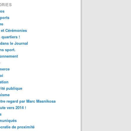
ORIES
fos
ports
re
 et Cérémonies
 quartiers !
 dans le Journal
s sport.
ronnement
é
erce
oi
ation
ité publique
nisme
tre regard par Marc Masnikosa
ute vers 2014 !
s
uniqués
ratie de proximité