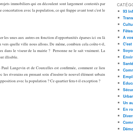
projets immobiliers qui en découlent sont largement contestés par
CATÉG
e concertation avec la population, ce qui frappe avant tout c'est le
93 In
Trans
Cultu
Fêtes
A vos
er les unes aux autres en fonction d'opportunités éparses ici ou là
C'est
en vers quelle ville nous allons. De même, combien cela coûte-t-il,
Soyon
x dans le viseur de la mairie ?
Personne ne le sait vraiment. La
Envi
nt illisible.
Sant
es Paul Langevin et de Courcelles est confirmée, comment ce lieu
Comm
ec les riverains en prenant soin d'insérer le nouvel élément urbain
Empl
pposition avec la population ? Ce quartier fera-t-il exception ?
Educ
Sécur
Urba
Un au
En ro
Diver
Comm
Démoc