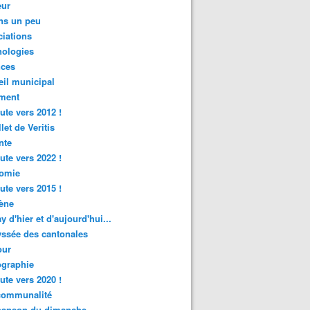
ur
ns un peu
iations
nologies
nces
il municipal
ment
ute vers 2012 !
let de Veritis
nte
ute vers 2022 !
omie
ute vers 2015 !
ène
y d'hier et d'aujourd'hui...
ssée des cantonales
ur
graphie
ute vers 2020 !
rcommunalité
hanson du dimanche