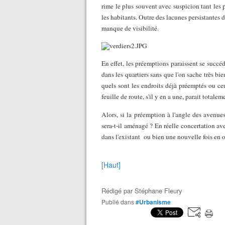
rime le plus souvent avec suspicion tant les 
les habitants. Outre des lacunes persistantes d
manque de visibilité.
En effet, les préemptions paraissent se succéd
dans les quartiers sans que l'on sache très bi
quels sont les endroits déjà préemptés ou ceu
feuille de route, s'il y en a une, parait totaleme
Alors, si la préemption à l'angle des avenu
sera-t-il aménagé ? En réelle concertation av
dans l'existant
ou bien une nouvelle fois en o
[Haut]
Rédigé par
Stéphane Fleury
Publié dans
#Urbanisme