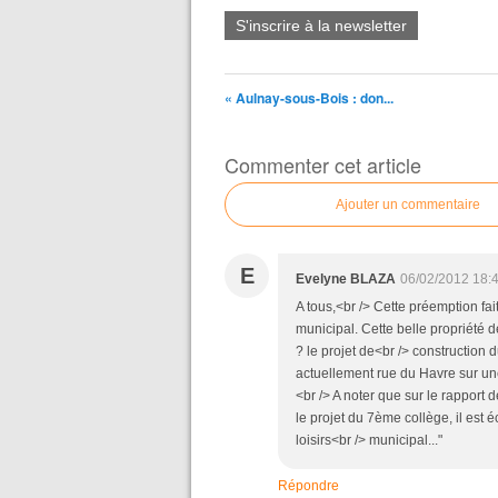
S'inscrire à la newsletter
« Aulnay-sous-Bois : don...
Commenter cet article
Ajouter un commentaire
E
Evelyne BLAZA
06/02/2012 18:
A tous,<br /> Cette préemption fai
municipal. Cette belle propriét
? le projet de<br /> construction 
actuellement rue du Havre sur une 
<br /> A noter que sur le rapport
le projet du 7ème collège, il est é
loisirs<br /> municipal..."
Répondre