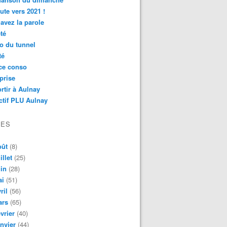
ute vers 2021 !
avez la parole
té
o du tunnel
té
ce conso
prise
rtir à Aulnay
ctif PLU Aulnay
VES
oût
(8)
illet
(25)
in
(28)
ai
(51)
ril
(56)
ars
(65)
vrier
(40)
nvier
(44)