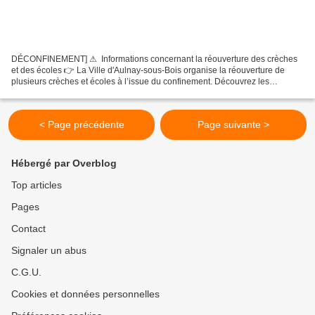
DÉCONFINEMENT] ⚠ ️ Informations concernant la réouverture des crèches
et des écoles 👉 La Ville d'Aulnay-sous-Bois organise la réouverture de
plusieurs crèches et écoles à l’issue du confinement. Découvrez les
modalités d’accueil des enfants. ➡ ️ CRÈCHES...
< Page précédente
Page suivante >
Hébergé par Overblog
Top articles
Pages
Contact
Signaler un abus
C.G.U.
Cookies et données personnelles