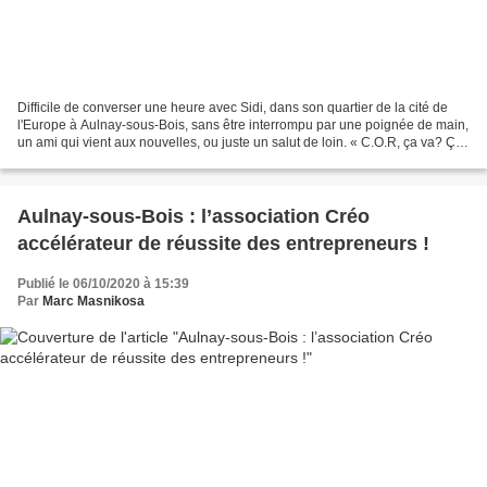
Difficile de converser une heure avec Sidi, dans son quartier de la cité de
l'Europe à Aulnay-sous-Bois, sans être interrompu par une poignée de main,
un ami qui vient aux nouvelles, ou juste un salut de loin. « C.O.R, ça va? Ça
dit quoi la famille? Ah...
Aulnay-sous-Bois : l’association Créo
accélérateur de réussite des entrepreneurs !
Publié le 06/10/2020 à 15:39
Par
Marc Masnikosa