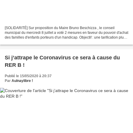
[SOLIDARITÉ] Sur proposition du Maire Bruno Beschizza , le conseil
municipal du mercredi 8 juillet a voté 2 mesures en faveur du pouvoir d'achat
des familles d'enfants porteurs d'un handicap. Objectif : une tarification plus
juste, plus équitable et...
Si j’attrape le Coronavirus ce sera à cause du
RER B !
Publié le 15/05/2020 à 20:37
Par
Aulnaylibre !