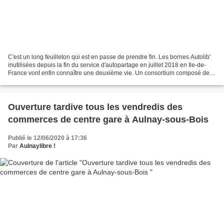
C'est un long feuilleton qui est en passe de prendre fin. Les bornes Autolib'
inutilisées depuis la fin du service d'autopartage en juillet 2018 en Ile-de-
France vont enfin connaître une deuxième vie. Un consortium composé de
Spie, SIIT et E-totem vient...
Ouverture tardive tous les vendredis des
commerces de centre gare à Aulnay-sous-Bois
Publié le 12/06/2020 à 17:36
Par
Aulnaylibre !