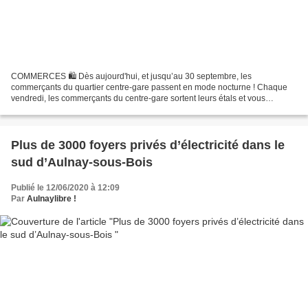
COMMERCES 🛍 Dès aujourd'hui, et jusqu’au 30 septembre, les
commerçants du quartier centre-gare passent en mode nocturne ! Chaque
vendredi, les commerçants du centre-gare sortent leurs étals et vous
donnent rendez-vous pour des animations de 18h30 à 21h30....
Plus de 3000 foyers privés d’électricité dans le
sud d’Aulnay-sous-Bois
Publié le 12/06/2020 à 12:09
Par
Aulnaylibre !