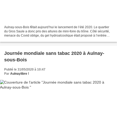
Aulnay-sous-Bois fêtait aujourd’hui le lancement de l’été 2020. Le quartier
du Gros Saule a donc pris des allures de mini-foire du trône. Côté sécurité,
menace du Covid oblige, du gel hydroalcoolique était proposé à l’entrée
pour se désinfecter les mains. Aulnay-sous-Bois...
Journée mondiale sans tabac 2020 à Aulnay-
sous-Bois
Publié le 31/05/2020 à 10:47
Par
Aulnaylibre !