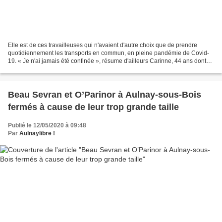
Elle est de ces travailleuses qui n'avaient d'autre choix que de prendre
quotidiennement les transports en commun, en pleine pandémie de Covid-
19. « Je n'ai jamais été confinée », résume d'ailleurs Carinne, 44 ans dont
dix-huit de RER B. La levée progressive,...
Beau Sevran et O’Parinor à Aulnay-sous-Bois
fermés à cause de leur trop grande taille
Publié le 12/05/2020 à 09:48
Par
Aulnaylibre !