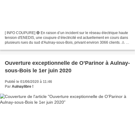
[ INFO COUPURE] 🔴 En raison d’un incident sur le réseau électrique haute
tension d'ENEDIS, une coupure d’électricité est actuellement en cours dans
plusieurs rues du sud d'Aulnay-sous-Bois, privant environ 3066 clients. ⚠ ️
ENEDIS annonce une remise en...
Ouverture exceptionnelle de O’Parinor à Aulnay-
sous-Bois le 1er juin 2020
Publié le 01/06/2020 à 11:46
Par
Aulnaylibre !