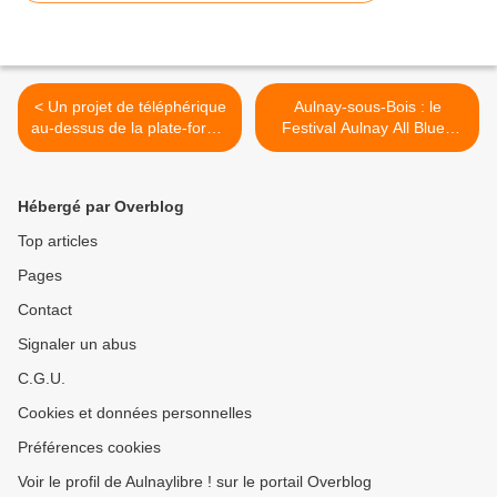
< Un projet de téléphérique
Aulnay-sous-Bois : le
au-dessus de la plate-forme
Festival Aulnay All Blues
de Roissy !
rend hommage à Muddy
Waters ce soir au Théâtre
Jacques Prévert ! >
Hébergé par Overblog
Top articles
Pages
Contact
Signaler un abus
C.G.U.
Cookies et données personnelles
Préférences cookies
Voir le profil de Aulnaylibre ! sur le portail Overblog