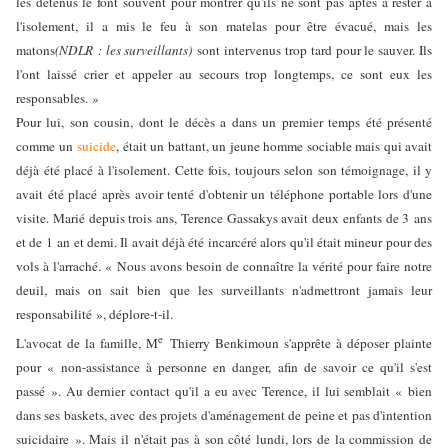
les détenus le font souvent pour montrer qu'ils ne sont pas aptes à rester à
l'isolement, il a mis le feu à son matelas pour être évacué, mais les
matons
(NDLR : les surveillants)
sont intervenus trop tard pour le sauver. Ils
l'ont laissé crier et appeler au secours trop longtemps, ce sont eux les
responsables. »
Pour lui, son cousin, dont le décès a dans un premier temps été présenté
comme un
suicide
, était un battant, un jeune homme sociable mais qui avait
déjà été placé à l'isolement. Cette fois, toujours selon son témoignage, il y
avait été placé après avoir tenté d'obtenir un téléphone portable lors d'une
visite. Marié depuis trois ans, Terence Gassakys avait deux enfants de 3 ans
et de 1 an et demi. Il avait déjà été incarcéré alors qu'il était mineur pour des
vols à l'arraché. « Nous avons besoin de connaître la vérité pour faire notre
deuil, mais on sait bien que les surveillants n'admettront jamais leur
responsabilité », déplore-t-il.
e
L'avocat de la famille, M
Thierry Benkimoun s'apprête à déposer plainte
pour « non-assistance à personne en danger, afin de savoir ce qu'il s'est
passé ». Au dernier contact qu'il a eu avec Terence, il lui semblait « bien
dans ses baskets, avec des projets d'aménagement de peine et pas d'intention
suicidaire ». Mais il n'était pas à son côté lundi, lors de la commission de