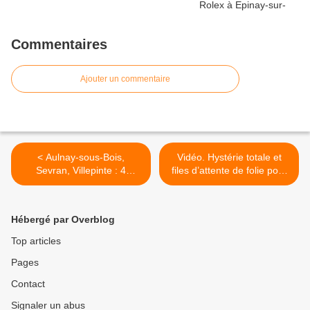
Commentaires
Ajouter un commentaire
< Aulnay-sous-Bois,
Vidéo. Hystérie totale et
Sevran, Villepinte : 4
files d’attente de folie pour
hommes en prison après la
le nouveau numéro de
découverte de 700 kg de
Charlie Hebdo ! >
drogue
Hébergé par Overblog
Top articles
Pages
Contact
Signaler un abus