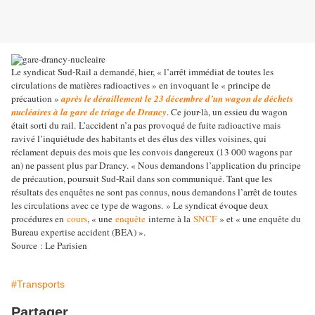
Le syndicat Sud-Rail a demandé, hier, « l’arrêt immédiat de toutes les
circulations de matières radioactives » en invoquant le « principe de
précaution »
après le déraillement le 23 décembre d’un wagon de déchets
nucléaires à la gare de triage de Drancy
. Ce jour-là, un essieu du wagon
était sorti du rail.
L’accident n’a pas provoqué de fuite radioactive mais
ravivé l’inquiétude des habitants et des élus des villes voisines, qui
réclament depuis des mois que les convois dangereux (13 000 wagons par
an) ne passent plus par Drancy. « Nous demandons l’application du principe
de précaution, poursuit Sud-Rail dans son communiqué. Tant que les
résultats des enquêtes ne sont pas connus, nous demandons l’arrêt de toutes
les circulations avec ce type de wagons. » Le syndicat évoque deux
procédures en
cours
, « une
enquête
interne à la
SNCF
» et « une enquête du
Bureau expertise accident (BEA) ».
Source : Le Parisien
#Transports
Partager