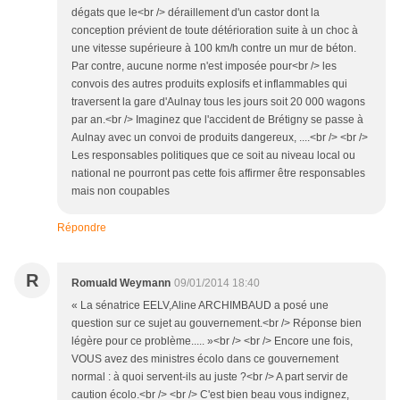
dégats que le<br /> déraillement d'un castor dont la
conception prévient de toute détérioration suite à un choc à
une vitesse supérieure à 100 km/h contre un mur de béton.
Par contre, aucune norme n'est imposée pour<br /> les
convois des autres produits explosifs et inflammables qui
traversent la gare d'Aulnay tous les jours soit 20 000 wagons
par an.<br /> Imaginez que l'accident de Brétigny se passe à
Aulnay avec un convoi de produits dangereux, ....<br /> <br />
Les responsables politiques que ce soit au niveau local ou
national ne pourront pas cette fois affirmer être responsables
mais non coupables
Répondre
R
Romuald Weymann
09/01/2014 18:40
« La sénatrice EELV,Aline ARCHIMBAUD a posé une
question sur ce sujet au gouvernement.<br /> Réponse bien
légère pour ce problème..... »<br /> <br /> Encore une fois,
VOUS avez des ministres écolo dans ce gouvernement
normal : à quoi servent-ils au juste ?<br /> A part servir de
caution écolo.<br /> <br /> C'est bien beau vous indignez,