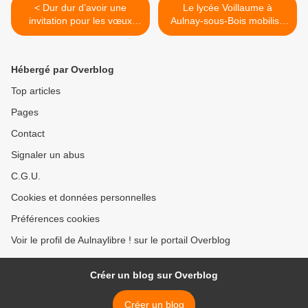
< Dur dur d’avoir une
Le lycée Voillaume à
invitation pour les vœux
Aulnay-sous-Bois mobilisé
2014 du maire sortant
contre les violences au
Gérard Ségura à Aulnay-
quotidien >
sous-Bois !
Hébergé par Overblog
Top articles
Pages
Contact
Signaler un abus
C.G.U.
Cookies et données personnelles
Préférences cookies
Voir le profil de Aulnaylibre ! sur le portail Overblog
Créer un blog sur Overblog
Créer un blog