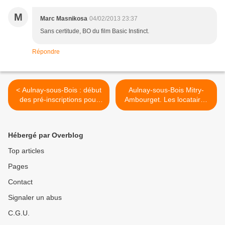
M
Marc Masnikosa
04/02/2013 23:37
Sans certitude, BO du film Basic Instinct.
Répondre
< Aulnay-sous-Bois : début
Aulnay-sous-Bois Mitry-
des pré-inscriptions pour
Ambourget. Les locataires
les séjours vacances de
étaient sans chauffage. La
printemps
température remonte à la
Morée. >
Hébergé par Overblog
Top articles
Pages
Contact
Signaler un abus
C.G.U.