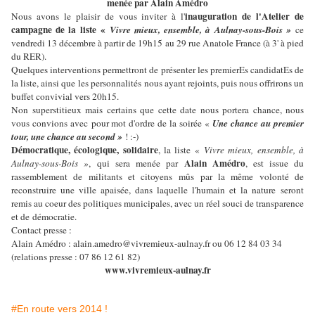
menée par Alain Amédro
inauguration de l'Atelier de
Nous avons le plaisir de vous inviter à l'
campagne de la liste
«
Vivre mieux, ensemble, à Aulnay-sous-Bois »
ce
vendredi 13 décembre à partir de 19h15
au 29 rue Anatole France (à 3' à pied
du RER).
Quelques interventions permettront de présenter les premierEs candidatEs de
la liste, ainsi que
les personnalités nous ayant rejoints, puis nous offrirons un
buffet convivial vers 20h15.
Non superstitieux mais certains que cette date nous portera chance, nous
vous convions avec
pour mot d'ordre de la soirée «
Une chance au premier
tour, une chance au second »
! :-)
Démocratique, écologique, solidaire
, la liste «
Vivre mieux, ensemble, à
Alain Amédro
Aulnay-sous-Bois »
,
qui sera menée par
, est issue du
rassemblement de militants et citoyens mûs
par la même volonté de
reconstruire une ville apaisée, dans laquelle l'humain et la nature
seront
remis au coeur des politiques municipales, avec un réel souci de transparence
et de
démocratie.
Contact presse :
Alain Amédro : alain.amedro@vivremieux-aulnay.fr ou 06 12 84 03 34
(relations presse : 07 86 12 61 82)
www.vivremieux-aulnay.fr
#En route vers 2014 !