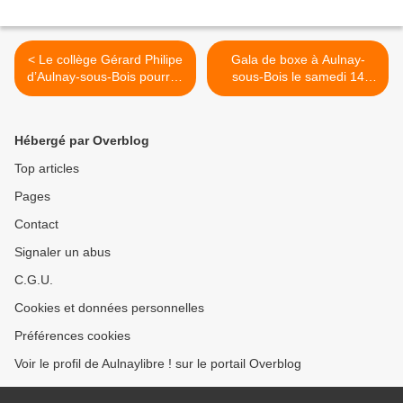
< Le collège Gérard Philipe
Gala de boxe à Aulnay-
d’Aulnay-sous-Bois pourrait
sous-Bois le samedi 14
perdre son label ZEP (Zone
décembre 2013 ! >
Education Prioritaire) !
Hébergé par Overblog
Top articles
Pages
Contact
Signaler un abus
C.G.U.
Cookies et données personnelles
Préférences cookies
Voir le profil de Aulnaylibre ! sur le portail Overblog