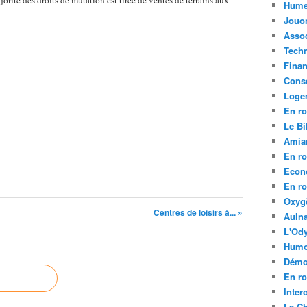
ajorité des droits de mutation est tirée de ventes de terrains aux
Hume
Jouo
Assoc
Tech
Fina
Conse
Loge
En ro
Le Bil
Amia
En ro
Econ
En ro
Oxyg
Centres de loisirs à... »
Aulna
L'Ody
Humo
Démo
En ro
Inte
La C