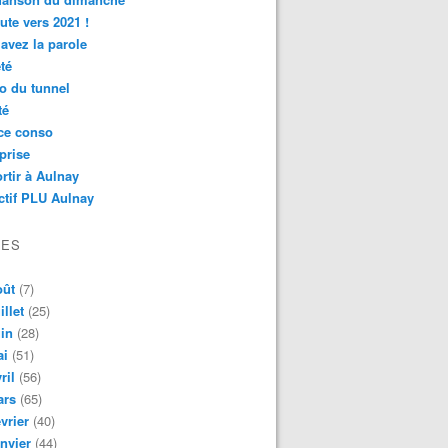
ute vers 2021 !
avez la parole
té
o du tunnel
té
ce conso
prise
rtir à Aulnay
ctif PLU Aulnay
VES
oût
(7)
illet
(25)
in
(28)
ai
(51)
ril
(56)
ars
(65)
vrier
(40)
nvier
(44)