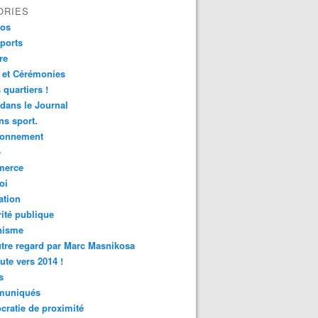
ORIES
fos
ports
re
 et Cérémonies
 quartiers !
 dans le Journal
s sport.
ronnement
é
erce
oi
ation
ité publique
nisme
tre regard par Marc Masnikosa
ute vers 2014 !
s
uniqués
ratie de proximité