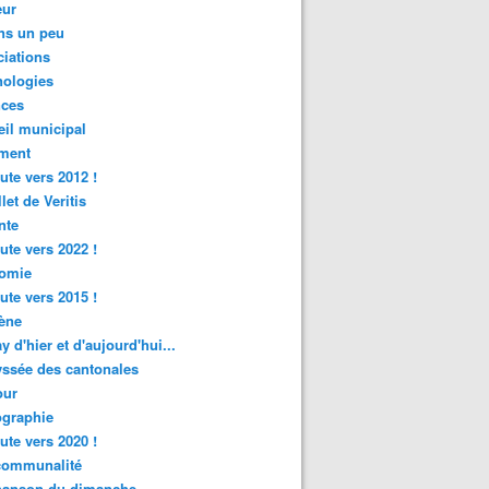
ur
ns un peu
iations
nologies
nces
il municipal
ment
ute vers 2012 !
let de Veritis
nte
ute vers 2022 !
omie
ute vers 2015 !
ène
y d'hier et d'aujourd'hui...
ssée des cantonales
ur
graphie
ute vers 2020 !
rcommunalité
hanson du dimanche