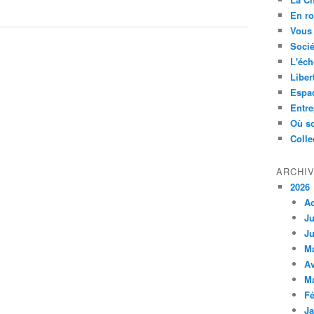
En ro
Vous 
Socié
L'éch
Liber
Espa
Entre
Où so
Colle
ARCHI
2026
A
Ju
Ju
M
Av
M
Fé
Ja