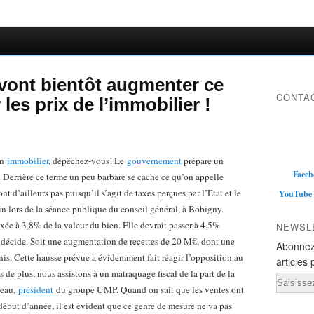
 vont bientôt augmenter ce
CONTAC
 les prix de l’immobilier !
en
immobilier
, dépêchez-vous! Le
gouvernement
prépare un
Faceb
 Derrière ce terme un peu barbare se cache ce qu’on appelle
nt d’ailleurs pas puisqu’il s’agit de taxes perçues par l’Etat et le
YouTube
in lors de la séance publique du conseil général, à Bobigny.
ixée à 3,8% de la valeur du bien. Elle devrait passer à 4,5%
NEWSL
e décide. Soit une augmentation de recettes de 20 M€, dont une
Abonnez
nis.
Cette hausse prévue a évidemment fait réagir l’opposition au
articles 
 de plus, nous assistons à un matraquage fiscal de la part de la
Email
eau,
président
du groupe UMP. Quand on sait que les ventes ont
ébut d’année, il est évident que ce genre de mesure ne va pas