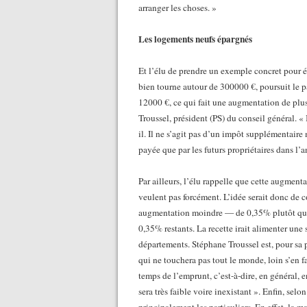
arranger les choses. »
Les logements neufs épargnés
Et l’élu de prendre un exemple concret pour 
bien tourne autour de 300000 €, poursuit le p
12000 €, ce qui fait une augmentation de plu
Troussel, président (PS) du conseil général. «
il. Il ne s’agit pas d’un impôt supplémentaire
payée que par les futurs propriétaires dans l’a
Par ailleurs, l’élu rappelle que cette augmenta
veulent pas forcément. L’idée serait donc de c
augmentation moindre — de 0,35% plutôt que 0
0,35% restants. La recette irait alimenter une s
départements.
Stéphane Troussel est, pour sa p
qui ne touchera pas tout le monde, loin s’en fau
temps de l’emprunt, c’est-à-dire, en général, e
sera très faible voire inexistant ».
Enfin, selon