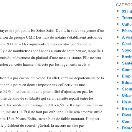
CATÉG
93 In
Trans
Cultu
étayer son propos. « En Seine-Saint-Denis, la valeur moyenne d’un
Fêtes
A vos
atron du groupe UMP. Les frais de notaire s’établissent autour de
C'est
s de 2000 €. » Des arguments réfutés en bloc par Stéphane
Soyon
 Il y a de nombreuses confusions autour de cette hausse, rappelle-t-
Envi
 mais du relèvement du plafond d’une taxe existante. Elle ne sera
Sant
ncien car cette hausse n’affecte pas les logements neufs. »
Comm
Empl
tion n’a pas encore été votée. En effet, certains départements ne la
Educ
ouper la poire en deux : imposer aux collectivités une
Sécur
,7% — et leur donner la possibilité d’ajouter, ou pas, les
Urba
orte de fond de solidarité qui serait ensuite réparti entre les
Un au
art, favorable à un passage de 3,8 à 4,5%. « Il s’agit d’une hausse
En ro
t, insiste-t-il. Et il ne faut pas oublier qu’elle sera amortie sur le
Diver
ntre 15 et 20 ans. Enfin, sur un bien de faible montant, l’impact
Comm
 le président du conseil général, la mesure ne vise pas
Démoc