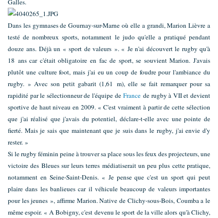
Galles.
Dans les gymnases de Gournay-sur-Marne où elle a grandi, Marion Lièvre a
testé de nombreux sports, notamment le judo qu'elle a pratiqué pendant
douze ans. Déjà un « sport de valeurs ». « Je n'ai découvert le rugby qu'à
18 ans car c'était obligatoire en fac de sport, se souvient Marion. J'avais
plutôt une culture foot, mais j'ai eu un coup de foudre pour l'ambiance du
rugby. » Avec son petit gabarit (1,61 m), elle se fait remarquer pour sa
rapidité par le sélectionneur de l'équipe de
France
de rugby à VII et devient
sportive de haut niveau en 2009. « C'est vraiment à partir de cette sélection
que j'ai réalisé que j'avais du potentiel, déclare-t-elle avec une pointe de
fierté. Mais je sais que maintenant que je suis dans le rugby, j'ai envie d'y
rester. »
Si le rugby féminin peine à trouver sa place sous les feux des projecteurs, une
victoire des Bleues sur leurs terres médiatiserait un peu plus cette pratique,
notamment en Seine-Saint-Denis. « Je pense que c'est un sport qui peut
plaire dans les banlieues car il véhicule beaucoup de valeurs importantes
pour les jeunes », affirme Marion. Native de Clichy-sous-Bois, Coumba a le
même espoir. « A Bobigny, c'est devenu le sport de la ville alors qu'à Clichy,