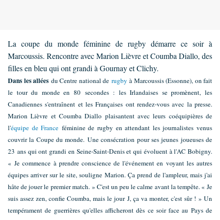
La coupe du monde féminine de rugby démarre ce soir à
Marcoussis. Rencontre avec Marion Lièvre et Coumba Diallo, des
filles en bleu qui ont grandi à Gournay et Clichy.
Dans les allées
du Centre national de
rugby
à Marcoussis (Essonne), on fait
le tour du monde en 80 secondes : les Irlandaises se promènent, les
Canadiennes s'entraînent et les Françaises ont rendez-vous avec la presse.
Marion Lièvre et Coumba Diallo plaisantent avec leurs coéquipières de
l'
équipe de France
féminine de rugby en attendant les journalistes venus
couvrir la Coupe du monde. Une consécration pour ses jeunes joueuses de
23 ans qui ont grandi en Seine-Saint-Denis et qui évoluent à l'AC Bobigny.
« Je commence à prendre conscience de l'événement en voyant les autres
équipes arriver sur le site, souligne Marion. Ça prend de l'ampleur, mais j'ai
hâte de jouer le premier match. » C'est un peu le calme avant la tempête. « Je
suis assez zen, confie Coumba, mais le jour J, ça va monter, c'est sûr ! » Un
tempérament de guerrières qu'elles afficheront dès ce soir face au Pays de