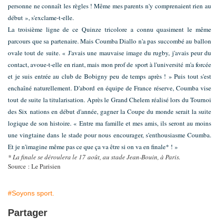
personne ne connaît les règles ! Même mes parents n'y comprenaient rien au
début », s'exclame-t-elle.
La troisième ligne de ce Quinze tricolore a connu quasiment le même
parcours que sa partenaire. Mais Coumba Diallo n'a pas succombé au ballon
ovale tout de suite. « J'avais une mauvaise image du rugby, j'avais peur du
contact, avoue-t-elle en riant, mais mon prof de sport à l'université m'a forcée
et je suis entrée au club de Bobigny peu de temps après ! » Puis tout s'est
enchaîné naturellement. D'abord en équipe de France réserve, Coumba vise
tout de suite la titularisation. Après le Grand Chelem réalisé lors du Tournoi
des Six nations en début d'année, gagner la Coupe du monde serait la suite
logique de son histoire. « Entre ma famille et mes amis, ils seront au moins
une vingtaine dans le stade pour nous encourager, s'enthousiasme Coumba.
Et je n'imagine même pas ce que ça va être si on va en finale* ! »
* La finale se déroulera le 17 août, au stade Jean-Bouin, à Paris.
Source : Le Parisien
#Soyons sport.
Partager