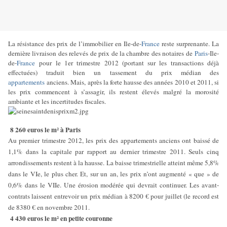
La résistance des prix de l’immobilier en Ile-de-
France
reste surprenante. La
dernière livraison des relevés de prix de la chambre des notaires de
Paris
-Ile-
de-
France
pour le 1er trimestre 2012 (portant sur les transactions déjà
effectuées) traduit bien un tassement du prix médian des
appartements
anciens. Mais, après la forte hausse des années 2010 et 2011, si
les prix commencent à s’assagir, ils restent élevés malgré la morosité
ambiante et les incertitudes fiscales.
8 260 euros le m² à Paris
Au premier trimestre 2012, les prix des appartements anciens ont baissé de
1,1% dans la capitale par rapport au dernier trimestre 2011. Seuls cinq
arrondissements restent à la hausse. La baisse trimestrielle atteint même 5,8%
dans le VIe, le plus cher. Et, sur un an, les prix n’ont augmenté « que » de
0,6% dans le VIIe. Une érosion modérée qui devrait continuer. Les avant-
contrats laissent entrevoir un prix médian à 8200 € pour juillet (le record est
de 8380 € en novembre 2011.
4 430 euros le m² en petite couronne