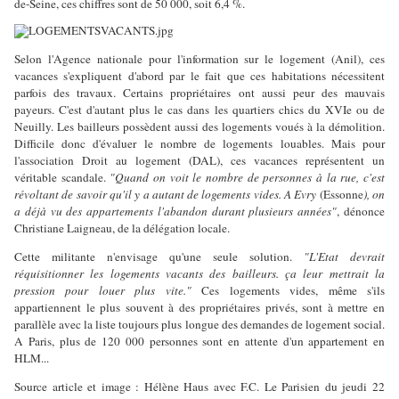
de-Seine, ces chiffres sont de 50 000, soit 6,4 %.
Selon l'Agence nationale pour l'information sur le logement (Anil), ces
vacances s'expliquent d'abord par le fait que ces habitations nécessitent
parfois des travaux. Certains propriétaires ont aussi peur des mauvais
payeurs. C'est d'autant plus le cas dans les quartiers chics du XVIe ou de
Neuilly. Les bailleurs possèdent aussi des logements voués à la démolition.
Difficile donc d'évaluer le nombre de logements louables. Mais pour
l'association Droit au logement (DAL), ces vacances représentent un
véritable scandale.
"Quand on voit le nombre de personnes à la rue, c'est
révoltant de savoir qu'il y a autant de logements vides. A Evry
(Essonne
), on
a déjà vu des appartements l'abandon durant plusieurs années"
, dénonce
Christiane Laigneau, de la délégation locale.
Cette militante n'envisage qu'une seule solution.
"L'Etat devrait
réquisitionner les logements vacants des bailleurs. ça leur mettrait la
pression pour louer plus vite."
Ces logements vides, même s'ils
appartiennent le plus souvent à des propriétaires privés, sont à mettre en
parallèle avec la liste toujours plus longue des demandes de logement social.
A Paris, plus de 120 000 personnes sont en attente d'un appartement en
HLM...
Source article et image : Hélène Haus avec F.C. Le Parisien du jeudi 22