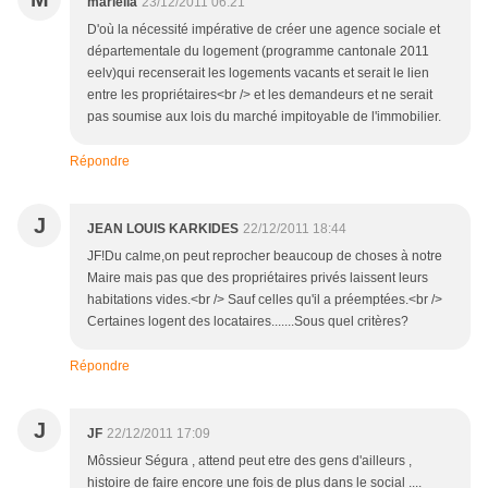
mariella
23/12/2011 06:21
D'où la nécessité impérative de créer une agence sociale et
départementale du logement (programme cantonale 2011
eelv)qui recenserait les logements vacants et serait le lien
entre les propriétaires<br /> et les demandeurs et ne serait
pas soumise aux lois du marché impitoyable de l'immobilier.
Répondre
J
JEAN LOUIS KARKIDES
22/12/2011 18:44
JF!Du calme,on peut reprocher beaucoup de choses à notre
Maire mais pas que des propriétaires privés laissent leurs
habitations vides.<br /> Sauf celles qu'il a préemptées.<br />
Certaines logent des locataires.......Sous quel critères?
Répondre
J
JF
22/12/2011 17:09
Môssieur Ségura , attend peut etre des gens d'ailleurs ,
histoire de faire encore une fois de plus dans le social ....