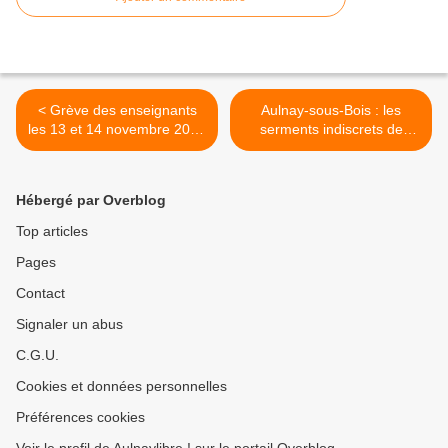
< Grève des enseignants
Aulnay-sous-Bois : les
les 13 et 14 novembre 2013
serments indiscrets de
contre la réforme des
Marivaux au Théâtre
rythmes scolaires à
Jacques Prévert le samedi
Aubervilliers, Paris et dans
9 novembre >
Hébergé par Overblog
plusieurs villes de France !
Top articles
Pages
Contact
Signaler un abus
C.G.U.
Cookies et données personnelles
Préférences cookies