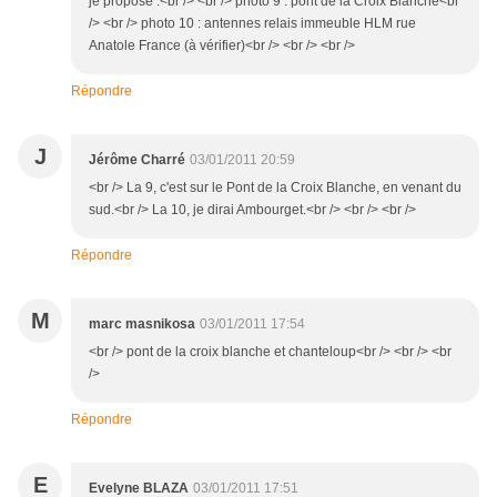
je propose :<br /> <br /> photo 9 : pont de la Croix Blanche<br
/> <br /> photo 10 : antennes relais immeuble HLM rue
Anatole France (à vérifier)<br /> <br /> <br />
Répondre
J
Jérôme Charré
03/01/2011 20:59
<br /> La 9, c'est sur le Pont de la Croix Blanche, en venant du
sud.<br /> La 10, je dirai Ambourget.<br /> <br /> <br />
Répondre
M
marc masnikosa
03/01/2011 17:54
<br /> pont de la croix blanche et chanteloup<br /> <br /> <br
/>
Répondre
E
Evelyne BLAZA
03/01/2011 17:51