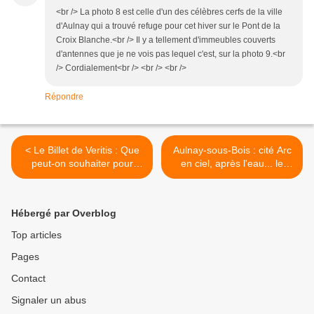
<br /> La photo 8 est celle d'un des célèbres cerfs de la ville
d'Aulnay qui a trouvé refuge pour cet hiver sur le Pont de la
Croix Blanche.<br /> Il y a tellement d'immeubles couverts
d'antennes que je ne vois pas lequel c'est, sur la photo 9.<br
/> Cordialement<br /> <br /> <br />
Répondre
< Le Billet de Veritis : Que
Aulnay-sous-Bois : cité Arc
peut-on souhaiter pour
en ciel, après l'eau... le
2011 ?
feu... >
Hébergé par Overblog
Top articles
Pages
Contact
Signaler un abus