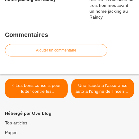
Commentaires
Ajouter un commentaire
< Les bons conseils pour
Une fraude à l’assurance
lutter contre les
auto à l’origine de l’incendie
cambriolages pendant les
ayant détruit le gymnase
vacances d'août à Aulnay-
Macé - Le Mansois au
sous-Bois
Blanc-Mesnil ? >
Hébergé par Overblog
Top articles
Pages