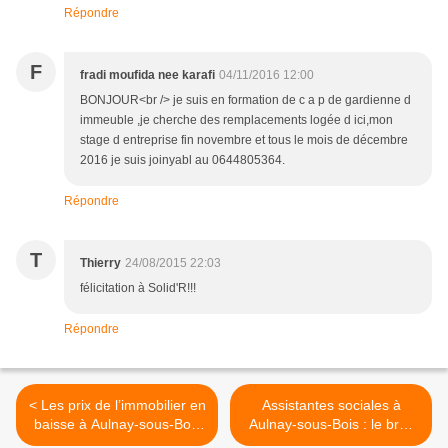
Répondre
F
fradi moufida nee karafi
04/11/2016 12:00
BONJOUR<br /> je suis en formation de c a p de gardienne d
immeuble ,je cherche des remplacements logée d ici,mon
stage d entreprise fin novembre et tous le mois de décembre
2016 je suis joinyabl au 0644805364.
Répondre
T
Thierry
24/08/2015 22:03
félicitation à Solid'R!!!
Répondre
< Les prix de l’immobilier en
Assistantes sociales à
baisse à Aulnay-sous-Bois
Aulnay-sous-Bois : le bras
et dans le 93
de fer continue entre le