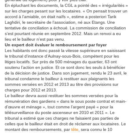
En épluchant les documents, la CGL a pointé des « irrégularités »
sur les charges pesant sur les locataires. « On pensait trouver un
accord à l’amiable, on était naïfs », estime a posteriori Tarik
Laghdiri, le secrétaire de l’association, né aux Etangs. Une
tentative de conciliation a échoué. La commission de conciliation
s’est pourtant réunie en septembre 2012. Mais un renvoi a eu
lieu et le bailleur n’est pas venu.
Un expert doit évaluer le remboursement par foyer
Les habitants ont donc passé la vitesse supérieure en saisissant
le tribunal d’instance d’Aulnay-sous-Bois, compétent pour les
litiges locatifs. Sur près de 500 ménages du quartier, 63 ont
soutenu l’action en justice. Et ce sont donc les seuls à bénéficier
de la décision de justice. Dans son jugement, rendu le 23 avril, le
tribunal condamne le bailleur à restituer aux plaignants les
sommes versées en 2012 et 2013 au titre des provisions sur
charges pour 2012 et 2013.
Le bailleur devra aussi restituer les sommes versées pour la
rémunération des gardiens « dans le sous poste contrat et main-
d’œuvre et ménage », tout comme l’argent payé « pour la
télésurveillance du poste ascenseur en 2010 et 2011 ». Le
tribunal a estimé que ces charges ne faisaient pas parties de
celles que le bailleur était en droit de réclamer aux locataires. Le
montant des remboursements, par
tête
, sera connu le 10